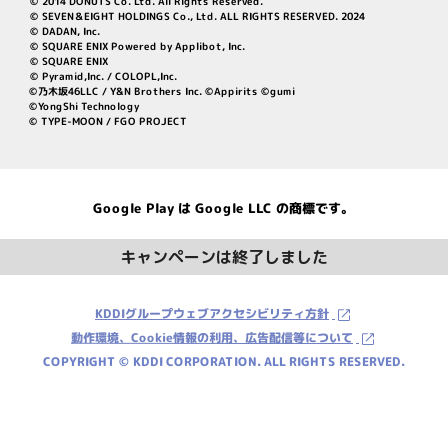
© 2014 DONUTS Co. Ltd. All Rights Reserved.
© SEVEN＆EIGHT HOLDINGS Co., Ltd. ALL RIGHTS RESERVED. 2024
© DADAN, Inc.
© SQUARE ENIX Powered by Applibot, Inc.
© SQUARE ENIX
© Pyramid,Inc. / COLOPL,Inc.
©乃木坂46LLC / Y&N Brothers Inc. ©Appirits ©gumi
©YongShi Technology
© TYPE-MOON / FGO PROJECT
Google Play は Google LLC の商標です。
キャンペーンは終了しました
KDDIグループウェブアクセシビリティ方針
動作環境、Cookie情報の利用、広告配信等について
COPYRIGHT © KDDI CORPORATION. ALL RIGHTS RESERVED.