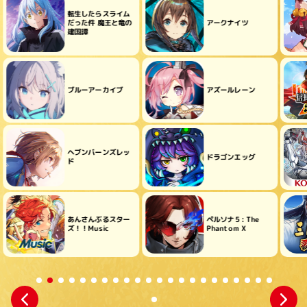
転生したらスライム
だった件 魔王と竜の
アークナイツ
建国譚
ブルーアーカイブ
アズールレーン
ヘブンバーンズレッ
ドラゴンエッグ
ド
あんさんぶるスター
ペルソナ５: The
ズ！！Music
Phantom X