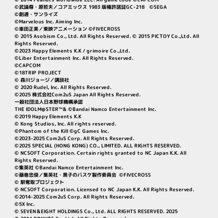
©武論尊・原哲夫／コアミックス 1983 版権許諾証GC-218 ©SEGA
©創通・サンライズ
©Marvelous Inc. Aiming Inc.
©車田正美／東映アニメーション ©FIVECROSS
© 2015 Asobism Co., Ltd. All Rights Reserved. © 2015 PICTOY Co.,Ltd. All
Rights Reserved.
©2023 Happy Elements K.K / grimoire Co.,Ltd.
©Liber Entertainment Inc. All Rights Reserved.
©CAPCOM
©18TRIP PROJECT
© 森川ジョージ／講談社
© 2020 Rudel, Inc. All Rights Reserved.
©2025 株式会社Com2uS Japan All Rights Reserved.
一般社団法人日本野球機構承認
THE IDOLM@STER™& ©Bandai Namco Entertainment Inc.
©2019 Happy Elements K.K
© Kong Studios, Inc. All rights reserved.
©Phantom of the Kill ©gC Games Inc.
©2023-2025 Com2uS Corp. All Rights Reserved.
©2025 SPECIAL (HONG KONG) CO., LIMITED. ALL RIGHTS RESERVED.
© NCSOFT Corporation. Certain rights granted to NC Japan K.K. All
Rights Reserved.
©集英社 ©Bandai Namco Entertainment Inc.
©藤巻忠俊／集英社・黒子のバスケ製作委員会 ©FIVECROSS
© 駅奪取プロジェクト
© NCSOFT Corporation. Licensed to NC Japan K.K. All Rights Reserved.
©2014-2025 Com2uS Corp. All Rights Reserved.
©5X Inc.
© SEVEN＆EIGHT HOLDINGS Co., Ltd. ALL RIGHTS RESERVED. 2025