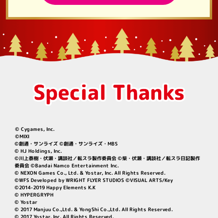
© Cygames, Inc.
©MIXI
©創通・サンライズ ©創通・サンライズ・MBS
© HJ Holdings, Inc.
©川上泰樹・伏瀬・講談社／転スラ製作委員会 ©柴・伏瀬・講談社／転スラ日記製作
委員会 ©Bandai Namco Entertainment Inc.
© NEXON Games Co., Ltd. & Yostar, Inc. All Rights Reserved.
©WFS Developed by WRIGHT FLYER STUDIOS ©VISUAL ARTS/Key
©2014-2019 Happy Elements K.K
© HYPERGRYPH
© Yostar
© 2017 Manjuu Co.,Ltd. & YongShi Co.,Ltd. All Rights Reserved.
© 2017 Yostar, Inc. All Rights Reserved.