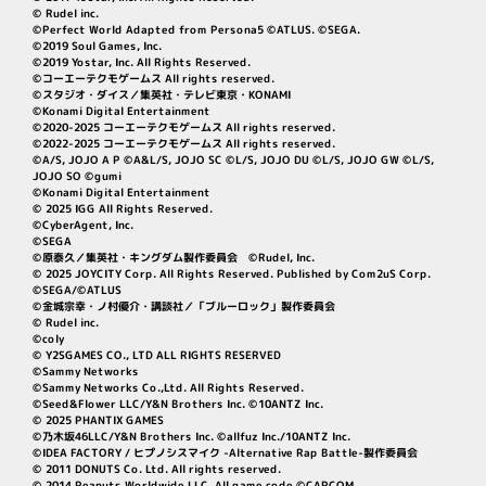
© Rudel inc.
©Perfect World Adapted from Persona5 ©ATLUS. ©SEGA.
©2019 Soul Games, Inc.
©2019 Yostar, Inc. All Rights Reserved.
©コーエーテクモゲームス All rights reserved.
©スタジオ・ダイス／集英社・テレビ東京・KONAMI
©Konami Digital Entertainment
©2020-2025 コーエーテクモゲームス All rights reserved.
©2022-2025 コーエーテクモゲームス All rights reserved.
©A/S, JOJO A P ©A&L/S, JOJO SC ©L/S, JOJO DU ©L/S, JOJO GW ©L/S,
JOJO SO ©gumi
©Konami Digital Entertainment
© 2025 IGG All Rights Reserved.
©CyberAgent, Inc.
©SEGA
©原泰久／集英社・キングダム製作委員会 ©Rudel, Inc.
© 2025 JOYCITY Corp. All Rights Reserved. Published by Com2uS Corp.
©SEGA/©ATLUS
©金城宗幸・ノ村優介・講談社／「ブルーロック」製作委員会
© Rudel inc.
©coly
© Y2SGAMES CO., LTD ALL RIGHTS RESERVED
©Sammy Networks
©Sammy Networks Co.,Ltd. All Rights Reserved.
©Seed&Flower LLC/Y&N Brothers Inc. ©10ANTZ Inc.
© 2025 PHANTIX GAMES
©乃木坂46LLC/Y&N Brothers Inc. ©allfuz Inc./10ANTZ Inc.
©IDEA FACTORY / ヒプノシスマイク -Alternative Rap Battle-製作委員会
© 2011 DONUTS Co. Ltd. All rights reserved.
© 2014 Peanuts Worldwide LLC. All game code ©CAPCOM